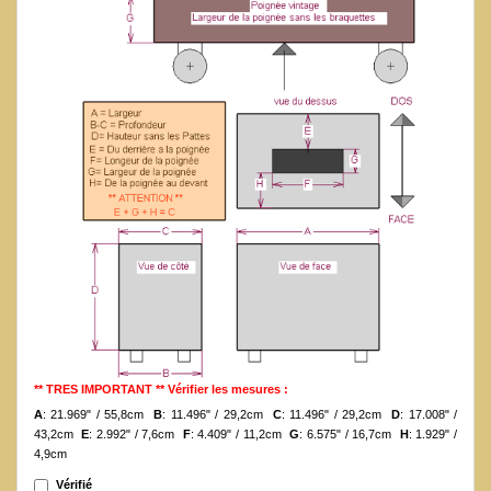
** TRES IMPORTANT ** Vérifier les mesures :
A
: 21.969" / 55,8cm
B
: 11.496" / 29,2cm
C
: 11.496" / 29,2cm
D
: 17.008" /
43,2cm
E
: 2.992" / 7,6cm
F
: 4.409" / 11,2cm
G
: 6.575" / 16,7cm
H
: 1.929" /
4,9cm
Vérifié