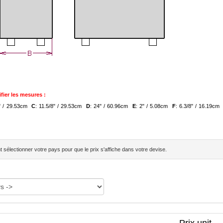
fier les mesures :
8" / 29.53cm
C
: 11.5/8" / 29.53cm
D
: 24" / 60.96cm
E
: 2" / 5.08cm
F
: 6.3/8" / 16.19c
sélectionner votre pays pour que le prix s'affiche dans votre devise.
Prix unit.