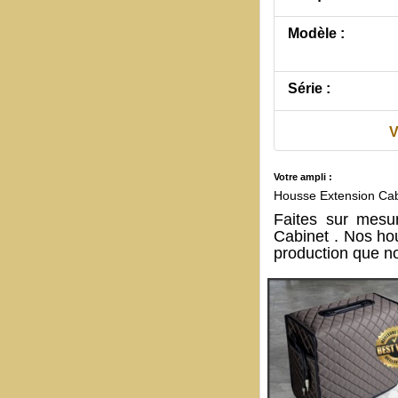
Modèle :
Série :
V
Votre ampli :
Housse Extension Ca
Faites sur mesu
Cabinet . Nos hou
production que no