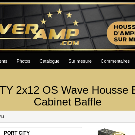
ents
Photos
Catalogue
Sur mesure
Commentaires
TY 2x12 OS Wave Housse E
Cabinet Baffle
PLI
PORT CITY