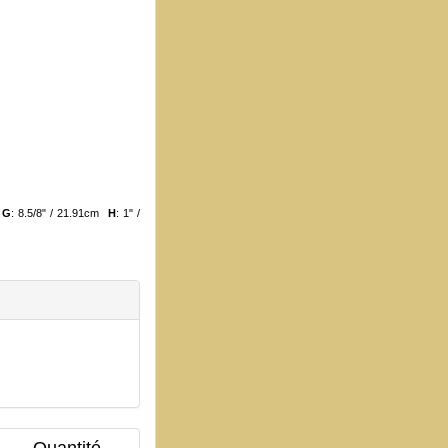
m
G
: 8.5/8" / 21.91cm
H
: 1" /
Quantité