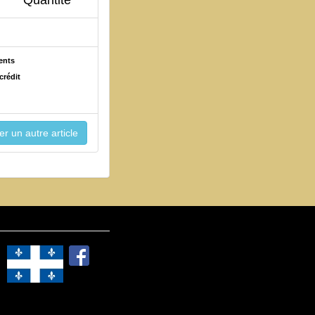
ents
crédit