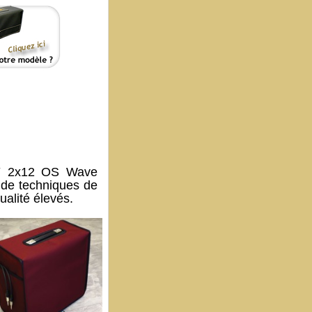
TY 2x12 OS Wave
t de techniques de
ualité élevés.