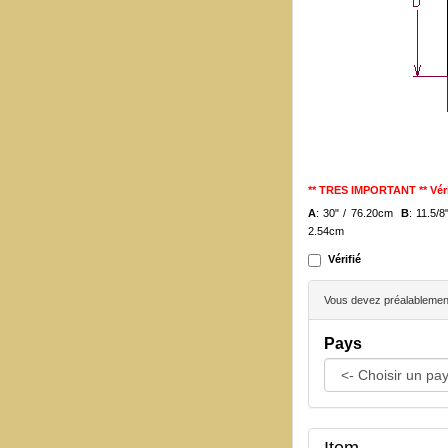
** TRES IMPORTANT ** Véri
A
: 30" / 76.20cm
B
: 11.5/
2.54cm
Vérifié
Vous devez préalablement 
Pays
Item