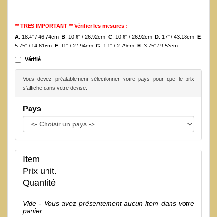
** TRES IMPORTANT ** Vérifier les mesures :
A
: 18.4" / 46.74cm
B
: 10.6" / 26.92cm
C
: 10.6" / 26.92cm
D
: 17" / 43.18cm
E
:
5.75" / 14.61cm
F
: 11" / 27.94cm
G
: 1.1" / 2.79cm
H
: 3.75" / 9.53cm
Vérifié
Vous devez préalablement sélectionner votre pays pour que le prix
s'affiche dans votre devise.
Pays
Item
Prix unit.
Quantité
Vide - Vous avez présentement aucun item dans votre
panier