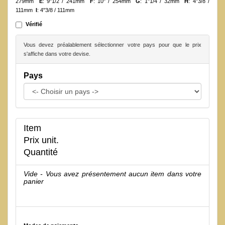
279mm
E
: 9"1/2 / 241mm
F
: 10" / 254mm
G
: 1"1/4 / 32mm
H
: 4"3/8 /
111mm
I
: 4"3/8 / 111mm
Vérifié
Vous devez préalablement sélectionner votre pays pour que le prix
s'affiche dans votre devise.
Pays
Item
Prix unit.
Quantité
Vide - Vous avez présentement aucun item dans votre
panier