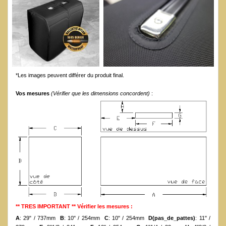
*Les images peuvent différer du produit final.
Vos mesures
(Vérifier que les dimensions concordent)
:
** TRES IMPORTANT ** Vérifier les mesures :
A
: 29" / 737mm
B
: 10" / 254mm
C
: 10" / 254mm
D(pas_de_pattes)
: 11" /