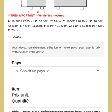
** TRES IMPORTANT ** Vérifier les mesures :
A
: 18 3/4" / 47.63cm
B
: 10 5/8" / 26.99cm
C
: 10 5/8" / 26.99cm
D
: 16 5/8" /
42.23cm
E
: 4 5/8" / 11.75cm
F
: 8 3/8" / 21.27cm
G
: 1 1/4" / 3.18cm
H
: 4 5/8" /
11.75cm
Vérifié
Vous devez préalablement sélectionner votre pays pour que le prix
s'affiche dans votre devise.
Pays
Item
Prix unit.
Quantité
Vide - Vous avez présentement aucun item dans votre