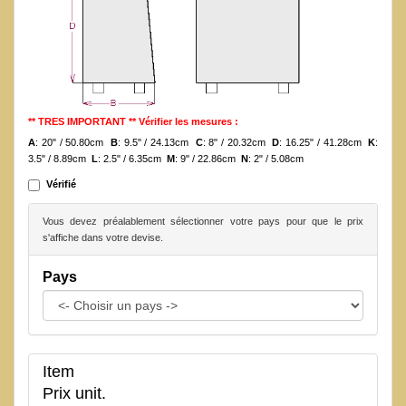
** TRES IMPORTANT ** Vérifier les mesures :
A
: 20" / 50.80cm
B
: 9.5" / 24.13cm
C
: 8" / 20.32cm
D
: 16.25" / 41.28cm
K
:
3.5" / 8.89cm
L
: 2.5" / 6.35cm
M
: 9" / 22.86cm
N
: 2" / 5.08cm
Vérifié
Vous devez préalablement sélectionner votre pays pour que le prix
s'affiche dans votre devise.
Pays
Item
Prix unit.