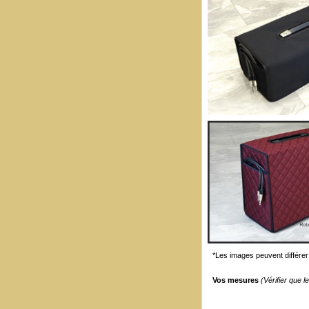
*Les images peuvent différer 
Vos mesures
(Vérifier que 