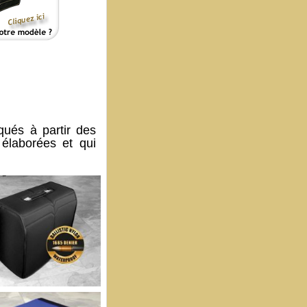
qués à partir des
élaborées et qui