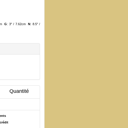
7cm
G
: 3" / 7.62cm
N
: 8.5" /
Quantité
ents
crédit