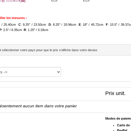
fier les mesures :
" / 25.40cm
C
: 9.25" / 23.50cm
D
: 8.25" / 20.96cm
E
: 18" / 45.72cm
F
: 15.5" / 39.3
P
: 2.5" / 6.35cm
R
: 1.25" / 3.18cm
sélectionner votre pays pour que le prix s'affiche dans votre devise.
Prix unit.
résentement aucun item dans votre panier
Modes de paiem
Carte de 
PayPal