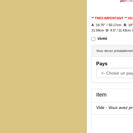
** TRES IMPORTANT ** Véri
A
: 19.75" / 50.17cm
B
: 10
21.59cm
O
: 4.5" / 11.43cm
Vérifié
Vous devez préalablement 
Pays
Item
Vide - Vous avez p