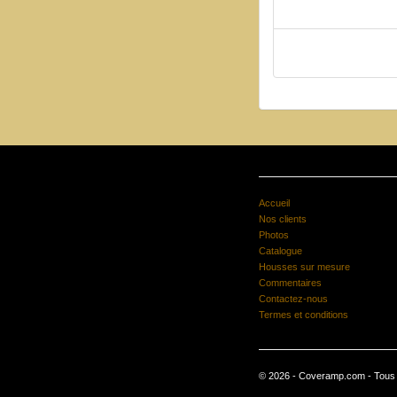
Accueil
Nos clients
Photos
Catalogue
Housses sur mesure
Commentaires
Contactez-nous
Termes et conditions
© 2026 - Coveramp.com - Tous d