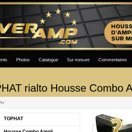
ents
Photos
Catalogue
Sur mesure
Commentaires
HAT rialto Housse Combo A
PLI
TOPHAT
Housse Combo Ampli