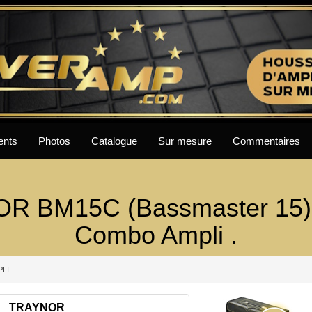
ents
Photos
Catalogue
Sur mesure
Commentaires
R BM15C (Bassmaster 15)
Combo Ampli .
PLI
TRAYNOR