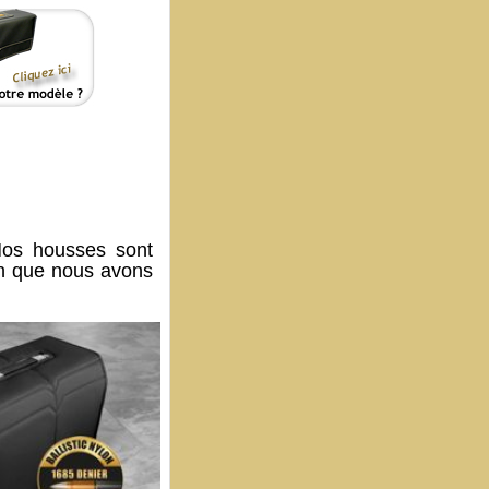
os housses sont
on que nous avons