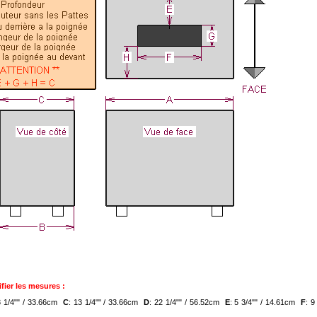
fier les mesures :
3 1/4"" / 33.66cm
C
: 13 1/4"" / 33.66cm
D
: 22 1/4"" / 56.52cm
E
: 5 3/4"" / 14.61cm
F
: 9
m