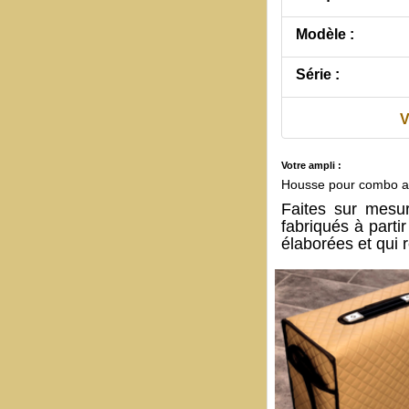
Modèle :
Série :
V
Votre ampli :
Housse pour combo 
Faites sur mes
fabriqués à part
élaborées et qui 