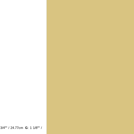
 3/4"" / 24.77cm
G
: 1 1/8"" /