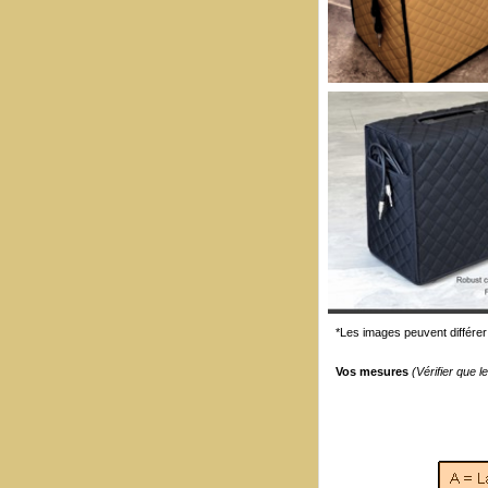
*Les images peuvent différer 
Vos mesures
(Vérifier que 