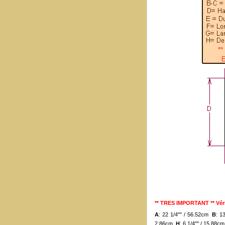
** TRES IMPORTANT ** Véri
A
: 22 1/4"" / 56.52cm
B
: 1
2.86cm
H
: 6 1/4"" / 15.88c