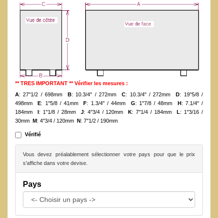
** TRES IMPORTANT ** Vérifier les mesures :
A
: 27''1/2 / 698mm
B
: 10.3/4" / 272mm
C
: 10.3/4" / 272mm
D
: 19''5/8 /
498mm
E
: 1''5/8 / 41mm
F
: 1.3/4" / 44mm
G
: 1''7/8 / 48mm
H
: 7.1/4" /
184mm
I
: 1''1/8 / 28mm
J
: 4''3/4 / 120mm
K
: 7''1/4 / 184mm
L
: 1''3/16 /
30mm
M
: 4''3/4 / 120mm
N
: 7''1/2 / 190mm
Vérifié
Vous devez préalablement sélectionner votre pays pour que le prix
s'affiche dans votre devise.
Pays