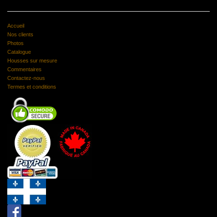
Accueil
Nos clients
Photos
Catalogue
Housses sur mesure
Commentaires
Contactez-nous
Termes et conditions