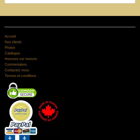
Accueil
Nos clients
Photos
Catalogue
Housses sur mesure
Commentaires
Contactez-nous
Termes et conditions