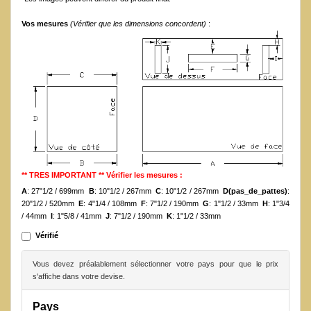
Vos mesures
(Vérifier que les dimensions concordent)
:
** TRES IMPORTANT ** Vérifier les mesures :
A
: 27"1/2 / 699mm
B
: 10"1/2 / 267mm
C
: 10"1/2 / 267mm
D(pas_de_pattes)
:
20"1/2 / 520mm
E
: 4"1/4 / 108mm
F
: 7"1/2 / 190mm
G
: 1"1/2 / 33mm
H
: 1"3/4
/ 44mm
I
: 1"5/8 / 41mm
J
: 7"1/2 / 190mm
K
: 1"1/2 / 33mm
Vérifié
Vous devez préalablement sélectionner votre pays pour que le prix
s'affiche dans votre devise.
Pays