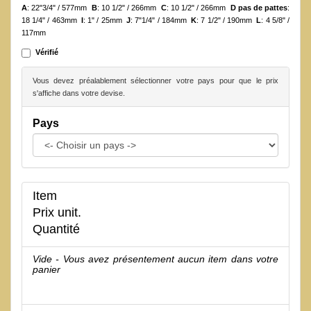
A
: 22"3/4" / 577mm
B
: 10 1/2" / 266mm
C
: 10 1/2" / 266mm
D pas de pattes
:
18 1/4" / 463mm
I
: 1" / 25mm
J
: 7"1/4" / 184mm
K
: 7 1/2" / 190mm
L
: 4 5/8" /
117mm
Vérifié
Vous devez préalablement sélectionner votre pays pour que le prix
s'affiche dans votre devise.
Pays
Item
Prix unit.
Quantité
Vide - Vous avez présentement aucun item dans votre
panier