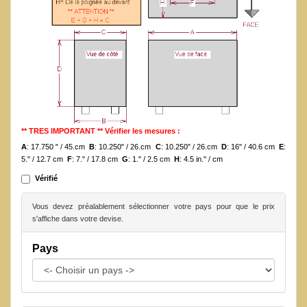
** TRES IMPORTANT ** Vérifier les mesures :
A
: 17.750 " / 45.cm
B
: 10.250" / 26.cm
C
: 10.250" / 26.cm
D
: 16" / 40.6 cm
E
:
5." / 12.7 cm
F
: 7." / 17.8 cm
G
: 1." / 2.5 cm
H
: 4.5 in." / cm
Vérifié
Vous devez préalablement sélectionner votre pays pour que le prix
s'affiche dans votre devise.
Pays