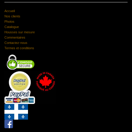
Accueil
Nos clients
Photos
Catalogue
Housses sur mesure
Commentaires
Contactez-nous
Termes et conditions