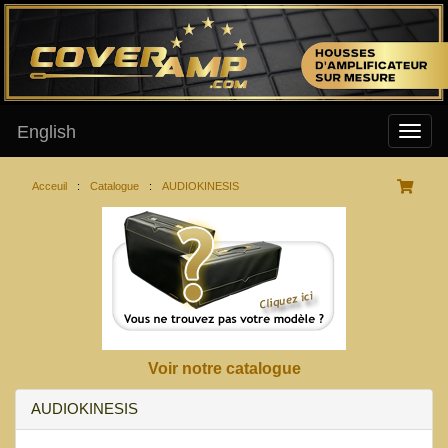
English
Acceuil
:
Catalogue
:
AUDIOKINESIS
Voir notre catalogue
AUDIOKINESIS