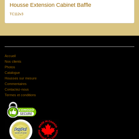
Housse Extension Cabinet Baffle
TC112v3
Accueil
Nos clients
Photos
Catalogue
Housses sur mesure
Commentaires
Contactez-nous
Termes et conditions