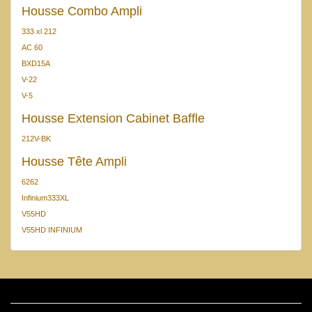
Housse Combo Ampli
333 xl 212
AC 60
BXD15A
V-22
V-5
Housse Extension Cabinet Baffle
212V-BK
Housse Tête Ampli
6262
Infinium333XL
V55HD
V55HD INFINIUM