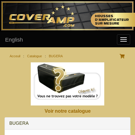
English
Acceuil
:
Catalogue
:
BUGERA
Voir notre catalogue
BUGERA