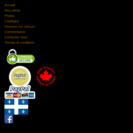
Accueil
Nos clients
Photos
Catalogue
Housses sur mesure
Commentaires
Contactez-nous
Termes et conditions