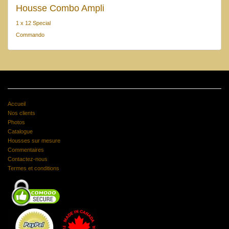
Housse Combo Ampli
1 x 12 Special
Commando
Accueil
Nos clients
Photos
Catalogue
Housses sur mesure
Commentaires
Contactez-nous
Termes et conditions