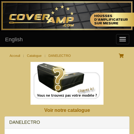
English
Acceuil
:
Catalogue
:
DANELECTRO
Voir notre catalogue
DANELECTRO