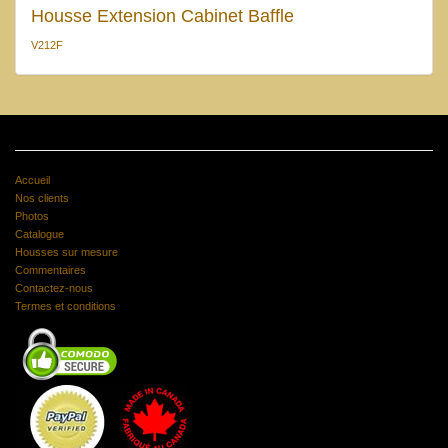
Housse Extension Cabinet Baffle
V212F
Accueil
Nos clients
Photos
Catalogue
Housses sur mesure
Commentaires
Contactez-nous
Termes et conditions