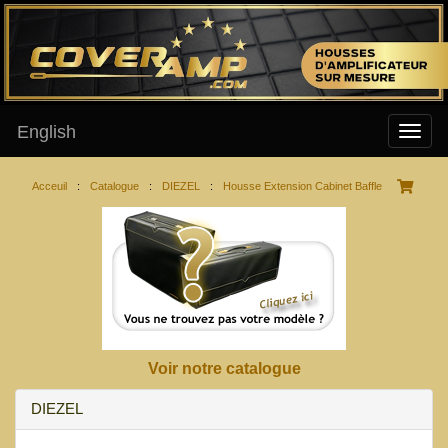
English
Acceuil
:
Catalogue
:
DIEZEL
:
Housse Extension Cabinet Baffle
Voir notre catalogue
DIEZEL