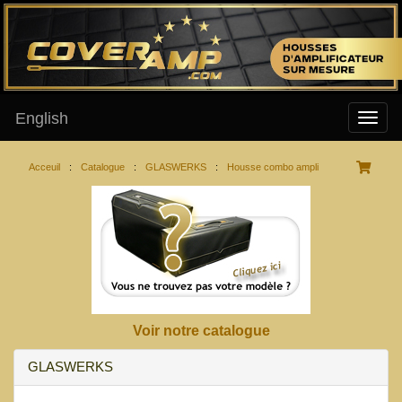
English
Acceuil
:
Catalogue
:
GLASWERKS
:
Housse combo ampli
Voir notre catalogue
GLASWERKS