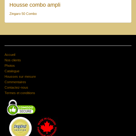
Housse combo ampli
Zingaro 50 Combo
Accueil
Nos clients
Photos
Catalogue
Housses sur mesure
Commentaires
Contactez-nous
Termes et conditions