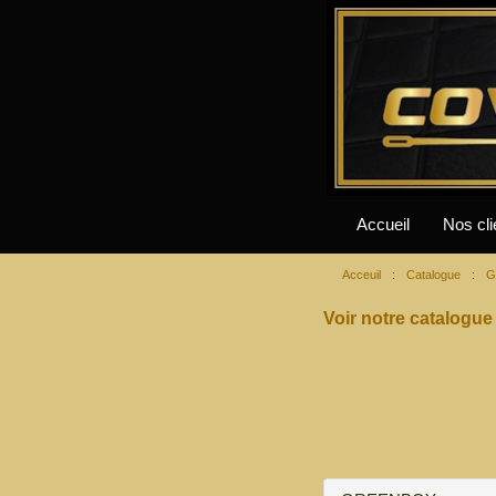
Accueil
Nos cli
Acceuil
:
Catalogue
:
G
Voir notre catalogue