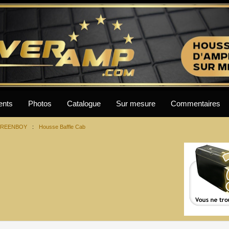
ents
Photos
Catalogue
Sur mesure
Commentaires
REENBOY
:
Housse Baffle Cab