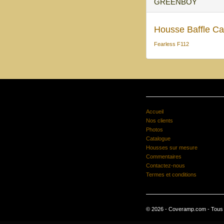
GREENBOY
Housse Baffle C
Fearless F112
Accueil
Nos clients
Photos
Catalogue
Housses sur mesure
Commentaires
Contactez-nous
Termes et conditions
© 2026 - Coveramp.com - Tous d