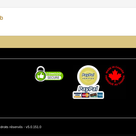
ab
roits réservés - v5.0.151.0