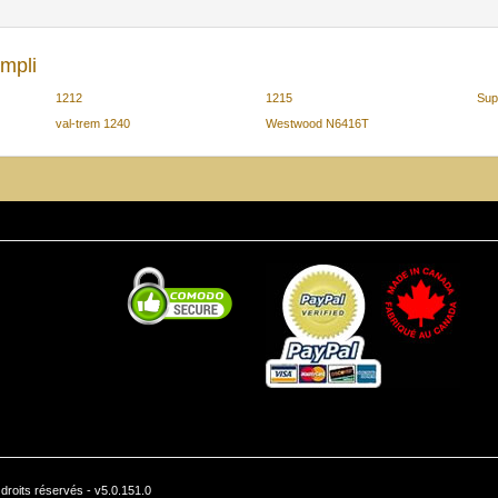
mpli
1212
1215
Sup
val-trem 1240
Westwood N6416T
roits réservés - v5.0.151.0