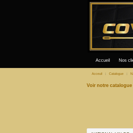
Accueil
Nos cli
Acceuil
:
Catalogue
:
N
Voir notre catalogue