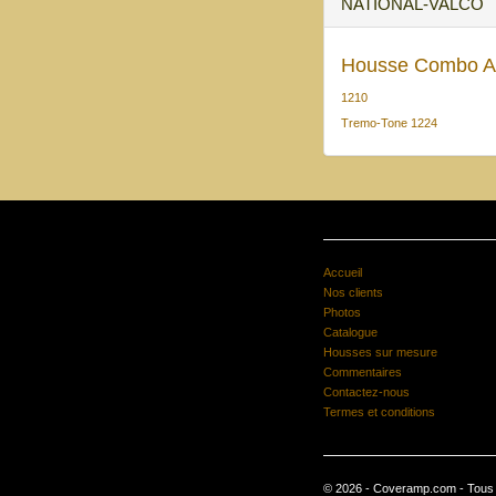
NATIONAL-VALCO
Housse Combo A
1210
Tremo-Tone 1224
Accueil
Nos clients
Photos
Catalogue
Housses sur mesure
Commentaires
Contactez-nous
Termes et conditions
© 2026 - Coveramp.com - Tous d