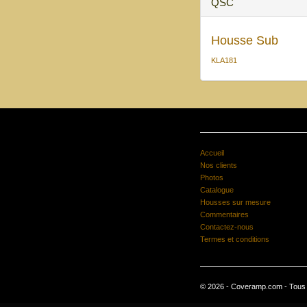
QSC
Housse Sub
KLA181
Accueil
Nos clients
Photos
Catalogue
Housses sur mesure
Commentaires
Contactez-nous
Termes et conditions
© 2026 - Coveramp.com - Tous d