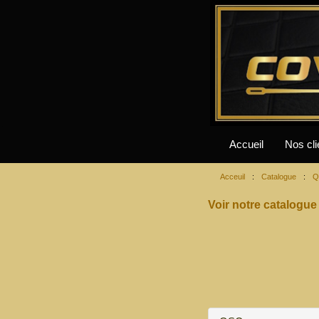
Accueil
Nos cli
Acceuil
:
Catalogue
:
Q
Voir notre catalogue