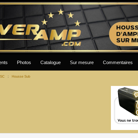
ents
Photos
Catalogue
Sur mesure
Commentaires
SC
:
Housse Sub