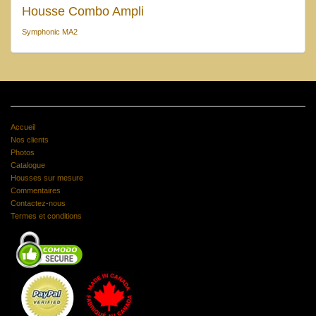
Housse Combo Ampli
Symphonic MA2
Accueil
Nos clients
Photos
Catalogue
Housses sur mesure
Commentaires
Contactez-nous
Termes et conditions