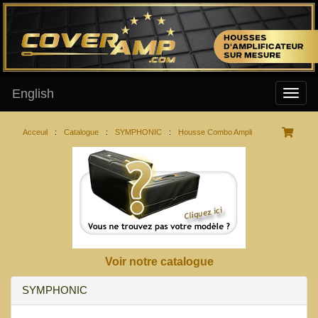
English
Acceuil
:
Catalogue
:
SYMPHONIC
:
Housse Combo Ampli
Voir notre catalogue
SYMPHONIC