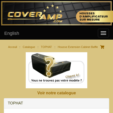
English
Acceuil
:
Catalogue
:
TOPHAT
:
Housse Extension Cabinet Baffle
Voir notre catalogue
TOPHAT